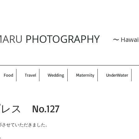
MARU
PHOTOGRAPHY
​ 〜 Hawai
Food
Travel
Wedding
Maternity
UnderWater
ス No.127
影させていただきました。 
 