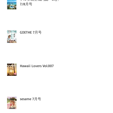
7/8月号
GOETHE 7月号
Hawaii Lovers Vol.007
sesame 7月号