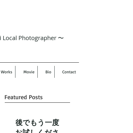
i Local Photographer 〜
Works
Movie
Bio
Contact
Featured Posts
後でもう一度
お試しくださ